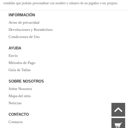
vendidas que podrías personalizar con nombre y número de un jugador o tus propios.
Camisetas de futbol replicas
de la mejor calidad Thai AAA en toda la web. Tenemos
INFORMACIÓN
suficiente experiencia para satisfacer tus necesidades de
camisetas futbol baratas
. Tenga
Aviso de privacidad
la seguridad de que elegirnos le brindará una experiencia de compra diferente.
Devoluciones y Reembolsos
Condiciones de Uso
AYUDA
Envío
Métodos de Pago
Guía de Tallas
SOBRE NOSOTROS
Sobre Nosotros
Mapa del sitio
Noticias
CONTACTO
Contacto