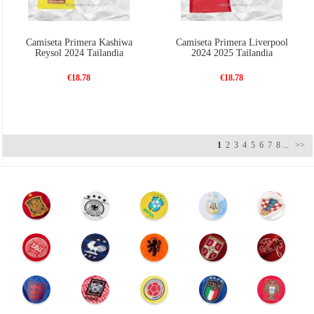
Camiseta Primera Kashiwa
Camiseta Primera Liverpool
Reysol 2024 Tailandia
2024 2025 Tailandia
€18.78
€18.78
1
2
3
4
5
6
7
8
...
>>