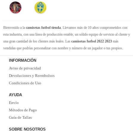
Bienvenido a la
camisetas futbol tienda
. Llevamos más de 10 años comprometidos con
esta industria, con una línea de producción estable, un sólido equipo de servicio al cliente y
una gran cantidad de los clientes más leales. Las
camisetas futbol 2022 2023
más
vendidas que podrías personalizar con nombre y número de un jugador o tus propios.
Camisetas de futbol replicas
de la mejor calidad Thai AAA en toda la web. Tenemos
INFORMACIÓN
suficiente experiencia para satisfacer tus necesidades de
camisetas futbol baratas
. Tenga
Aviso de privacidad
la seguridad de que elegirnos le brindará una experiencia de compra diferente.
Devoluciones y Reembolsos
Condiciones de Uso
AYUDA
Envío
Métodos de Pago
Guía de Tallas
SOBRE NOSOTROS