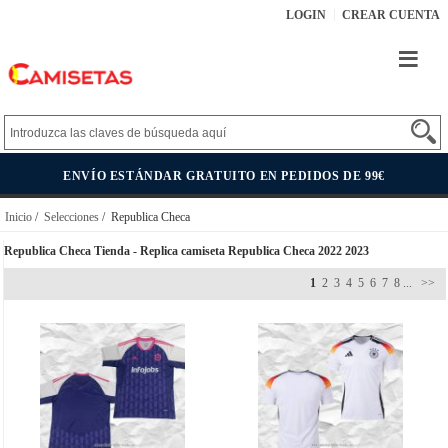
LOGIN
CREAR CUENTA
ENVÍO ESTÁNDAR GRATUITO EN PEDIDOS DE 99€
Inicio
/
Selecciones
/ Republica Checa
Republica Checa Tienda - Replica camiseta Republica Checa 2022 2023
1
2
3
4
5
6
7
8
...
>>