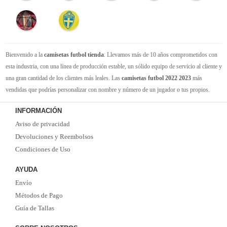
Bienvenido a la
camisetas futbol tienda
. Llevamos más de 10 años comprometidos con
esta industria, con una línea de producción estable, un sólido equipo de servicio al cliente y
una gran cantidad de los clientes más leales. Las
camisetas futbol 2022 2023
más
vendidas que podrías personalizar con nombre y número de un jugador o tus propios.
Camisetas de futbol replicas
de la mejor calidad Thai AAA en toda la web. Tenemos
INFORMACIÓN
suficiente experiencia para satisfacer tus necesidades de
camisetas futbol baratas
. Tenga
Aviso de privacidad
la seguridad de que elegirnos le brindará una experiencia de compra diferente.
Devoluciones y Reembolsos
Condiciones de Uso
AYUDA
Envío
Métodos de Pago
Guía de Tallas