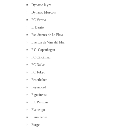
Dynamo Kyiv
Dynamo Moscow
EC Vitoria
El Barrio
Estudiantes de La Plata
Everton de Vina del Mar
F.C. Copenhagen
FC Cincinnati
FC Dallas
FC Tokyo
Fenerbahce
Feyenoord
Figueirense
FK Partizan
Flamengo
Fluminense
Forge