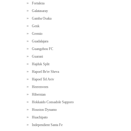
Fortaleza
Galatasaray
Gamba Osaka
Genk
Gremio
Guadalajara
Guangzhou FC
Guarani
Hajduk Split
Hapoel Be'er Sheva
Hapoel Tel Aviv
Heerenveen
Hibernian
Hokkaido Consadole Sapporo
Houston Dynamo
Huachipato
Independient Santa Fe