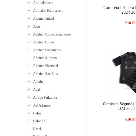
Aniquiladores
Camiseta Primera 
Athletico Paranaense
2024 20
Atlanta United
€18.78
Atlas
Atletico Clube Goianiense
Atletico Colon
Atletico Goianiense
Atletico Mineiro
Atletico Nacional
Atletico San Luis
Austin
Avai
Avispa Fukuoka
Camiseta Segunda 
AZ Alkmaar
2023 2024
Bahia
€16.88
Bahia FC
Basel