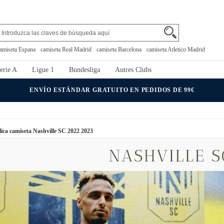
amiseta Espana
camiseta Real Madrid
camiseta Barcelona
camiseta Atletico Madrid
erie A
Ligue 1
Bundesliga
Autres Clubs
ENVÍO ESTÁNDAR GRATUITO EN PEDIDOS DE 99€
lica camiseta Nashville SC 2022 2023