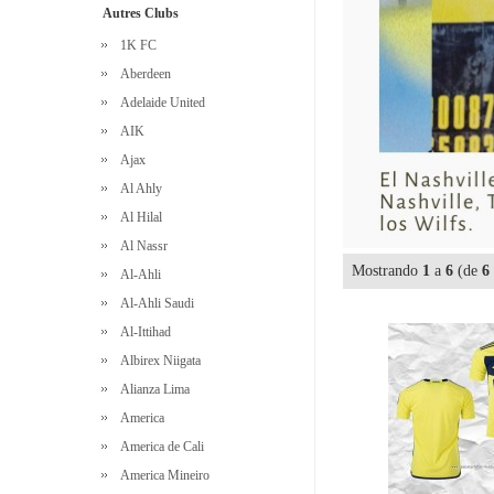
Autres Clubs
1K FC
Aberdeen
Adelaide United
AIK
Ajax
Al Ahly
Al Hilal
Al Nassr
Mostrando
1
a
6
(de
6
Al-Ahli
Al-Ahli Saudi
Al-Ittihad
Albirex Niigata
Alianza Lima
America
America de Cali
America Mineiro