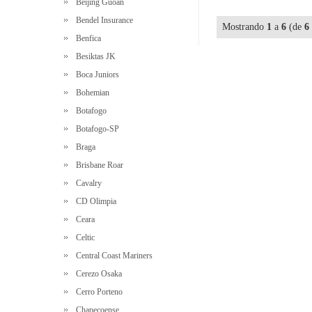
Beijing Guoan
Bendel Insurance
Mostrando
1
a
6
(de
6
Benfica
Besiktas JK
Boca Juniors
Bohemian
Botafogo
Botafogo-SP
Braga
Brisbane Roar
Cavalry
CD Olimpia
Ceara
Celtic
Central Coast Mariners
Cerezo Osaka
Cerro Porteno
Chapecoense