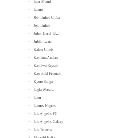
Inter Miami
Ituano
JEF United Chiba
Jeju United
Johor Darul Ta'zim
Jubilo Iwata
Kaizer Chiefs
Kashima Antlers
Kashiwa Reysol
Kawasaki Frontale
Kyoto Sanga
Legia Warsaw
Leon
Leones Negros
Los Angeles FC
Los Angeles Galaxy
Los Troncos
Maccabi Haifa