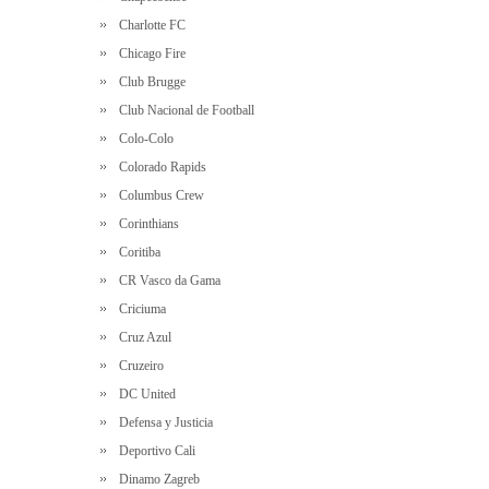
Charlotte FC
Chicago Fire
Club Brugge
Club Nacional de Football
Colo-Colo
Colorado Rapids
Columbus Crew
Corinthians
Coritiba
CR Vasco da Gama
Criciuma
Cruz Azul
Cruzeiro
DC United
Defensa y Justicia
Deportivo Cali
Dinamo Zagreb