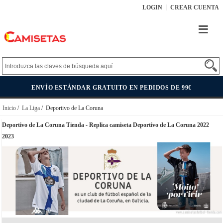
LOGIN
CREAR CUENTA
ENVÍO ESTÁNDAR GRATUITO EN PEDIDOS DE 99€
Inicio
/
La Liga
/ Deportivo de La Coruna
Deportivo de La Coruna Tienda - Replica camiseta Deportivo de La Coruna 2022
2023