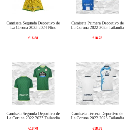
Camiseta Segunda Deportivo de
Camiseta Primera Deportivo de
La Coruna 2023 2024 Nino
La Coruna 2022 2023 Tailandia
€16.88
€18.78
Camiseta Segunda Deportivo de
Camiseta Tercera Deportivo de
La Coruna 2022 2023 Tailandia
La Coruna 2022 2023 Tailandia
€18.78
€18.78