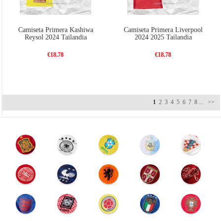
Camiseta Primera Kashiwa
Camiseta Primera Liverpool
Reysol 2024 Tailandia
2024 2025 Tailandia
€18.78
€18.78
1
2
3
4
5
6
7
8
...
>>