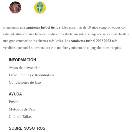
Bienvenido a la
camisetas futbol tienda
. Llevamos más de 10 años comprometidos con
esta industria, con una línea de producción estable, un sólido equipo de servicio al cliente y
una gran cantidad de los clientes más leales. Las
camisetas futbol 2022 2023
más
vendidas que podrías personalizar con nombre y número de un jugador o tus propios.
Camisetas de futbol replicas
de la mejor calidad Thai AAA en toda la web. Tenemos
INFORMACIÓN
suficiente experiencia para satisfacer tus necesidades de
camisetas futbol baratas
. Tenga
Aviso de privacidad
la seguridad de que elegirnos le brindará una experiencia de compra diferente.
Devoluciones y Reembolsos
Condiciones de Uso
AYUDA
Envío
Métodos de Pago
Guía de Tallas
SOBRE NOSOTROS