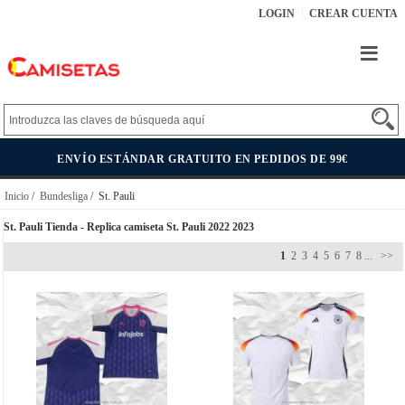
LOGIN
CREAR CUENTA
ENVÍO ESTÁNDAR GRATUITO EN PEDIDOS DE 99€
Inicio
/
Bundesliga
/ St. Pauli
St. Pauli Tienda - Replica camiseta St. Pauli 2022 2023
1
2
3
4
5
6
7
8
...
>>