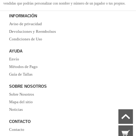
vendidas que podrías personalizar con nombre y número de un jugador o tus propios.
Camisetas de futbol replicas
de la mejor calidad Thai AAA en toda la web. Tenemos
INFORMACIÓN
suficiente experiencia para satisfacer tus necesidades de
camisetas futbol baratas
. Tenga
Aviso de privacidad
la seguridad de que elegirnos le brindará una experiencia de compra diferente.
Devoluciones y Reembolsos
Condiciones de Uso
AYUDA
Envío
Métodos de Pago
Guía de Tallas
SOBRE NOSOTROS
Sobre Nosotros
Mapa del sitio
Noticias
CONTACTO
Contacto