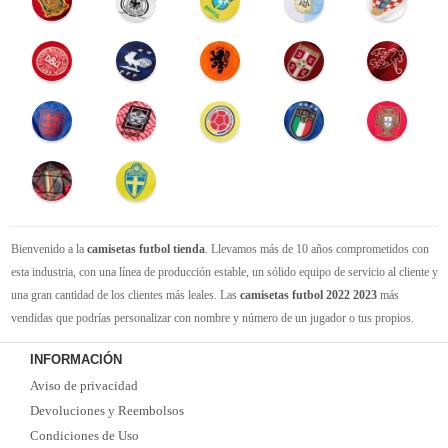
Bienvenido a la
camisetas futbol tienda
. Llevamos más de 10 años comprometidos con
esta industria, con una línea de producción estable, un sólido equipo de servicio al cliente y
una gran cantidad de los clientes más leales. Las
camisetas futbol 2022 2023
más
vendidas que podrías personalizar con nombre y número de un jugador o tus propios.
Camisetas de futbol replicas
de la mejor calidad Thai AAA en toda la web. Tenemos
INFORMACIÓN
suficiente experiencia para satisfacer tus necesidades de
camisetas futbol baratas
. Tenga
Aviso de privacidad
la seguridad de que elegirnos le brindará una experiencia de compra diferente.
Devoluciones y Reembolsos
Condiciones de Uso