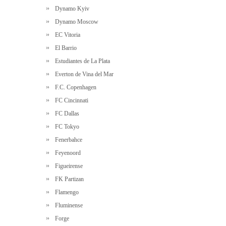
Dynamo Kyiv
Dynamo Moscow
EC Vitoria
El Barrio
Estudiantes de La Plata
Everton de Vina del Mar
F.C. Copenhagen
FC Cincinnati
FC Dallas
FC Tokyo
Fenerbahce
Feyenoord
Figueirense
FK Partizan
Flamengo
Fluminense
Forge