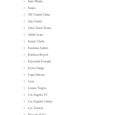
Inter Miami
Ituano
JEF United Chiba
Jeju United
Johor Darul Ta'zim
Jubilo Iwata
Kaizer Chiefs
Kashima Antlers
Kashiwa Reysol
Kawasaki Frontale
Kyoto Sanga
Legia Warsaw
Leon
Leones Negros
Los Angeles FC
Los Angeles Galaxy
Los Troncos
Maccabi Haifa