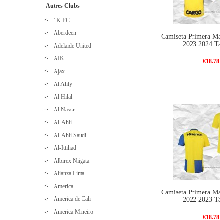
Autres Clubs
1K FC
Aberdeen
Camiseta Primera Ma
2023 2024 Ta
Adelaide United
AIK
€18.78
Ajax
Al Ahly
Al Hilal
Al Nassr
Al-Ahli
Al-Ahli Saudi
Al-Ittihad
Albirex Niigata
Alianza Lima
America
Camiseta Primera Ma
America de Cali
2022 2023 Ta
America Mineiro
€18.78