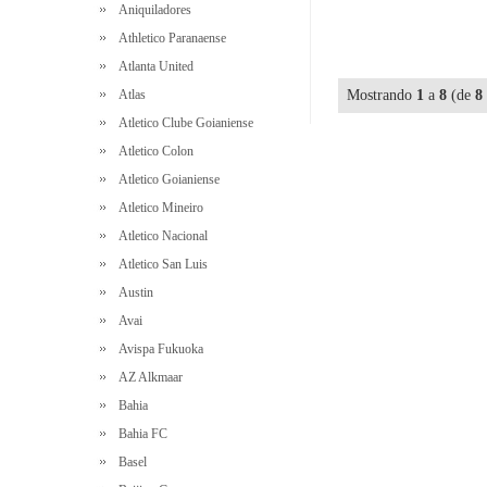
Aniquiladores
Athletico Paranaense
Atlanta United
Atlas
Mostrando
1
a
8
(de
8
Atletico Clube Goianiense
Atletico Colon
Atletico Goianiense
Atletico Mineiro
Atletico Nacional
Atletico San Luis
Austin
Avai
Avispa Fukuoka
AZ Alkmaar
Bahia
Bahia FC
Basel