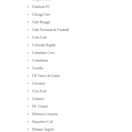
Charlotte FC
Chicago Fire
Club Brugge
Club Nacional de Football
Colo-Colo
Colorado Rapids
Columbus Crew
Corinthians
Coritiba
CR Vasco da Gama
Criciuma
Cruz Azul
Cruzeiro
DC United
Defensa y Justicia
Deportivo Cali
Dinamo Zagreb