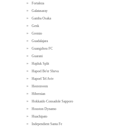
Fortaleza
Galatasaray
Gamba Osaka
Genk
Gremio
Guadalajara
Guangzhou FC
Guarani
Hajduk Split
Hapoel Be'er Sheva
Hapoel Tel Aviv
Heerenveen
Hibernian
Hokkaido Consadole Sapporo
Houston Dynamo
Huachipato
Independient Santa Fe