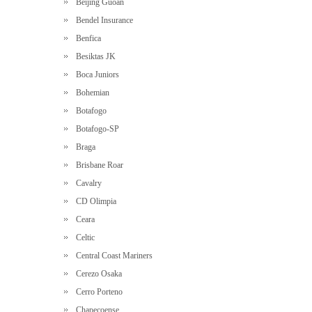
Beijing Guoan
Bendel Insurance
Benfica
Besiktas JK
Boca Juniors
Bohemian
Botafogo
Botafogo-SP
Braga
Brisbane Roar
Cavalry
CD Olimpia
Ceara
Celtic
Central Coast Mariners
Cerezo Osaka
Cerro Porteno
Chapecoense