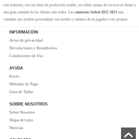
esta industria, con una línea de producción estable, un sólido equipo de servicio al cliente y
una gran cantidad de los clientes más leales. Las
camisetas futbol 2022 2023
más
vendidas que podrías personalizar con nombre y número de un jugador o tus propios.
Camisetas de futbol replicas
de la mejor calidad Thai AAA en toda la web. Tenemos
INFORMACIÓN
suficiente experiencia para satisfacer tus necesidades de
camisetas futbol baratas
. Tenga
Aviso de privacidad
la seguridad de que elegirnos le brindará una experiencia de compra diferente.
Devoluciones y Reembolsos
Condiciones de Uso
AYUDA
Envío
Métodos de Pago
Guía de Tallas
SOBRE NOSOTROS
Sobre Nosotros
Mapa del sitio
Noticias