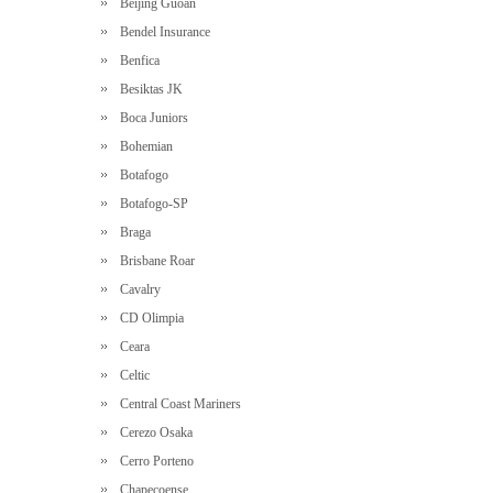
Beijing Guoan
Bendel Insurance
Benfica
Besiktas JK
Boca Juniors
Bohemian
Botafogo
Botafogo-SP
Braga
Brisbane Roar
Cavalry
CD Olimpia
Ceara
Celtic
Central Coast Mariners
Cerezo Osaka
Cerro Porteno
Chapecoense