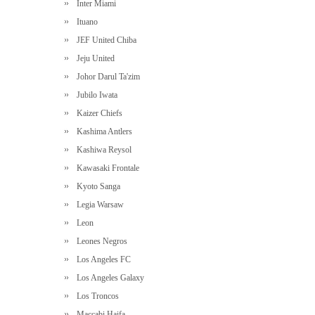
Inter Miami
Ituano
JEF United Chiba
Jeju United
Johor Darul Ta'zim
Jubilo Iwata
Kaizer Chiefs
Kashima Antlers
Kashiwa Reysol
Kawasaki Frontale
Kyoto Sanga
Legia Warsaw
Leon
Leones Negros
Los Angeles FC
Los Angeles Galaxy
Los Troncos
Maccabi Haifa