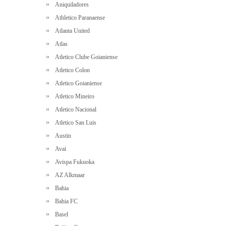
Aniquiladores
Athletico Paranaense
Atlanta United
Atlas
Atletico Clube Goianiense
Atletico Colon
Atletico Goianiense
Atletico Mineiro
Atletico Nacional
Atletico San Luis
Austin
Avai
Avispa Fukuoka
AZ Alkmaar
Bahia
Bahia FC
Basel