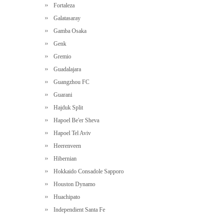
Fortaleza
Galatasaray
Gamba Osaka
Genk
Gremio
Guadalajara
Guangzhou FC
Guarani
Hajduk Split
Hapoel Be'er Sheva
Hapoel Tel Aviv
Heerenveen
Hibernian
Hokkaido Consadole Sapporo
Houston Dynamo
Huachipato
Independient Santa Fe