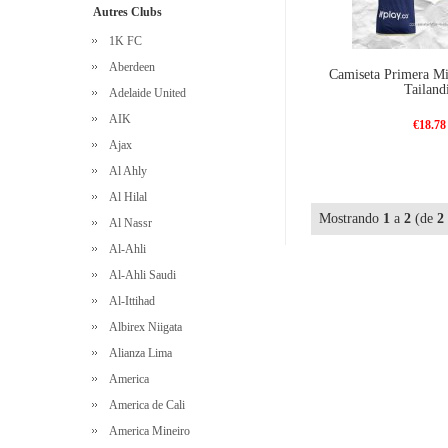
Autres Clubs
1K FC
Aberdeen
Camiseta Primera Mi
Tailand
Adelaide United
AIK
€18.78
Ajax
Al Ahly
Al Hilal
Mostrando
1
a
2
(de
2
Al Nassr
Al-Ahli
Al-Ahli Saudi
Al-Ittihad
Albirex Niigata
Alianza Lima
America
America de Cali
America Mineiro