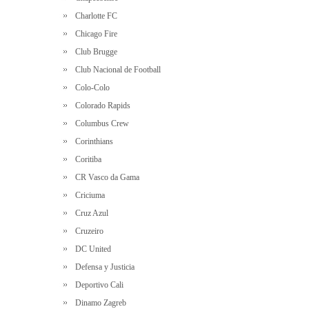
Charlotte FC
Chicago Fire
Club Brugge
Club Nacional de Football
Colo-Colo
Colorado Rapids
Columbus Crew
Corinthians
Coritiba
CR Vasco da Gama
Criciuma
Cruz Azul
Cruzeiro
DC United
Defensa y Justicia
Deportivo Cali
Dinamo Zagreb