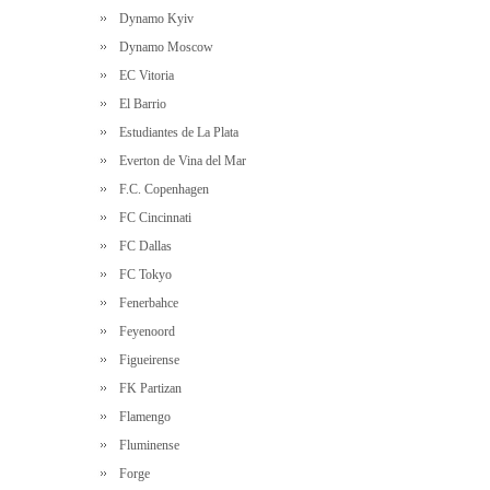
Dynamo Kyiv
Dynamo Moscow
EC Vitoria
El Barrio
Estudiantes de La Plata
Everton de Vina del Mar
F.C. Copenhagen
FC Cincinnati
FC Dallas
FC Tokyo
Fenerbahce
Feyenoord
Figueirense
FK Partizan
Flamengo
Fluminense
Forge