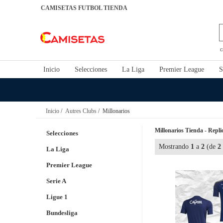
CAMISETAS FUTBOL TIENDA
c
Inicio
Selecciones
La Liga
Premier League
S
Inicio
/
Autres Clubs
/ Millonarios
Millonarios Tienda - Repli
Selecciones
Mostrando
1
a
2
(de
2
La Liga
Premier League
Serie A
Ligue 1
Bundesliga