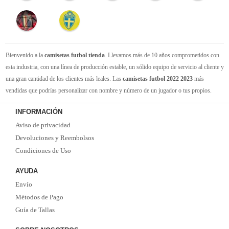
Bienvenido a la
camisetas futbol tienda
. Llevamos más de 10 años comprometidos con
esta industria, con una línea de producción estable, un sólido equipo de servicio al cliente y
una gran cantidad de los clientes más leales. Las
camisetas futbol 2022 2023
más
vendidas que podrías personalizar con nombre y número de un jugador o tus propios.
Camisetas de futbol replicas
de la mejor calidad Thai AAA en toda la web. Tenemos
INFORMACIÓN
suficiente experiencia para satisfacer tus necesidades de
camisetas futbol baratas
. Tenga
Aviso de privacidad
la seguridad de que elegirnos le brindará una experiencia de compra diferente.
Devoluciones y Reembolsos
Condiciones de Uso
AYUDA
Envío
Métodos de Pago
Guía de Tallas