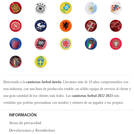
Bienvenido a la
camisetas futbol tienda
. Llevamos más de 10 años comprometidos con
esta industria, con una línea de producción estable, un sólido equipo de servicio al cliente y
una gran cantidad de los clientes más leales. Las
camisetas futbol 2022 2023
más
vendidas que podrías personalizar con nombre y número de un jugador o tus propios.
Camisetas de futbol replicas
de la mejor calidad Thai AAA en toda la web. Tenemos
INFORMACIÓN
suficiente experiencia para satisfacer tus necesidades de
camisetas futbol baratas
. Tenga
Aviso de privacidad
la seguridad de que elegirnos le brindará una experiencia de compra diferente.
Devoluciones y Reembolsos