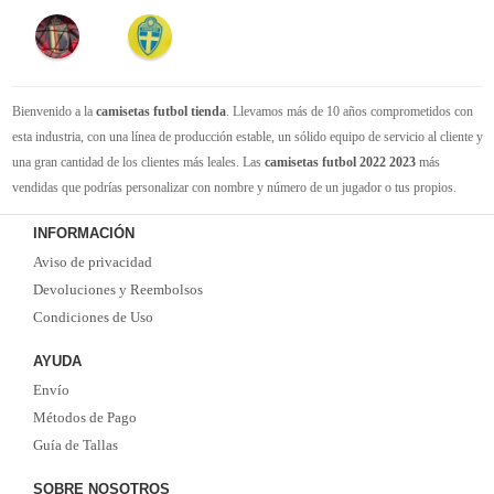
Bienvenido a la
camisetas futbol tienda
. Llevamos más de 10 años comprometidos con
esta industria, con una línea de producción estable, un sólido equipo de servicio al cliente y
una gran cantidad de los clientes más leales. Las
camisetas futbol 2022 2023
más
vendidas que podrías personalizar con nombre y número de un jugador o tus propios.
Camisetas de futbol replicas
de la mejor calidad Thai AAA en toda la web. Tenemos
INFORMACIÓN
suficiente experiencia para satisfacer tus necesidades de
camisetas futbol baratas
. Tenga
Aviso de privacidad
la seguridad de que elegirnos le brindará una experiencia de compra diferente.
Devoluciones y Reembolsos
Condiciones de Uso
AYUDA
Envío
Métodos de Pago
Guía de Tallas
SOBRE NOSOTROS