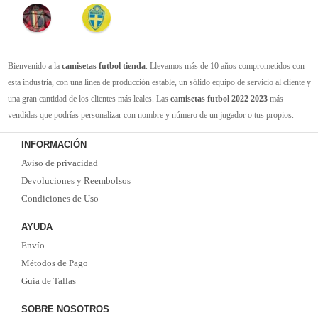
Bienvenido a la
camisetas futbol tienda
. Llevamos más de 10 años comprometidos con
esta industria, con una línea de producción estable, un sólido equipo de servicio al cliente y
una gran cantidad de los clientes más leales. Las
camisetas futbol 2022 2023
más
vendidas que podrías personalizar con nombre y número de un jugador o tus propios.
Camisetas de futbol replicas
de la mejor calidad Thai AAA en toda la web. Tenemos
INFORMACIÓN
suficiente experiencia para satisfacer tus necesidades de
camisetas futbol baratas
. Tenga
Aviso de privacidad
la seguridad de que elegirnos le brindará una experiencia de compra diferente.
Devoluciones y Reembolsos
Condiciones de Uso
AYUDA
Envío
Métodos de Pago
Guía de Tallas
SOBRE NOSOTROS