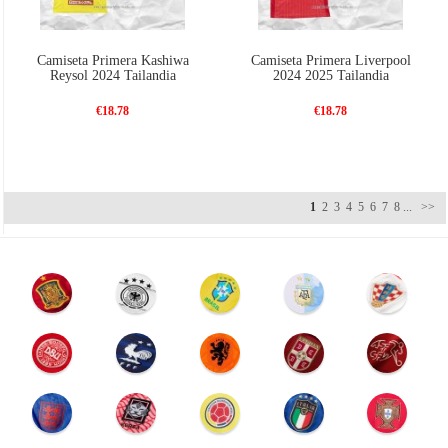
Camiseta Primera Kashiwa
Camiseta Primera Liverpool
Reysol 2024 Tailandia
2024 2025 Tailandia
€18.78
€18.78
1
2
3
4
5
6
7
8
...
>>