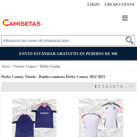
LOGIN
CREAR CUENTA
ENVÍO ESTÁNDAR GRATUITO EN PEDIDOS DE 99€
Inicio
/
Premier League
/ Derby County
Derby County Tienda - Replica camiseta Derby County 2022 2023
1
2
3
4
5
6
7
8
...
>>