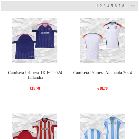
1
2
3
4
5
6
7
8
...
>>
Camiseta Primera 1K FC 2024
Camiseta Primera Alemania 2024
Tailandia
€18.78
€18.78