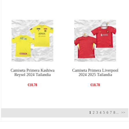
Camiseta Primera Kashiwa
Camiseta Primera Liverpool
Reysol 2024 Tailandia
2024 2025 Tailandia
€18.78
€18.78
1
2
3
4
5
6
7
8
...
>>