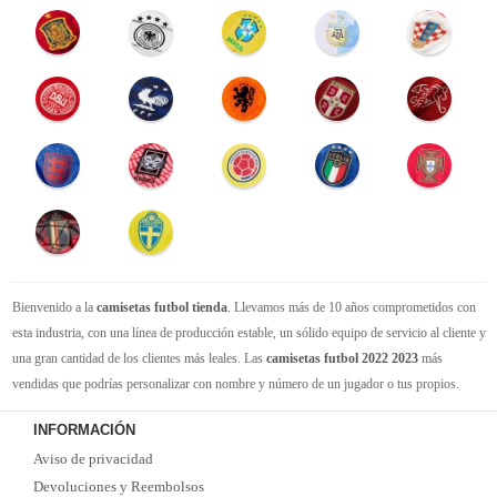
Bienvenido a la
camisetas futbol tienda
. Llevamos más de 10 años comprometidos con
esta industria, con una línea de producción estable, un sólido equipo de servicio al cliente y
una gran cantidad de los clientes más leales. Las
camisetas futbol 2022 2023
más
vendidas que podrías personalizar con nombre y número de un jugador o tus propios.
Camisetas de futbol replicas
de la mejor calidad Thai AAA en toda la web. Tenemos
INFORMACIÓN
suficiente experiencia para satisfacer tus necesidades de
camisetas futbol baratas
. Tenga
Aviso de privacidad
la seguridad de que elegirnos le brindará una experiencia de compra diferente.
Devoluciones y Reembolsos