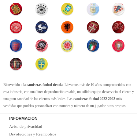
Bienvenido a la
camisetas futbol tienda
. Llevamos más de 10 años comprometidos con
esta industria, con una línea de producción estable, un sólido equipo de servicio al cliente y
una gran cantidad de los clientes más leales. Las
camisetas futbol 2022 2023
más
vendidas que podrías personalizar con nombre y número de un jugador o tus propios.
Camisetas de futbol replicas
de la mejor calidad Thai AAA en toda la web. Tenemos
INFORMACIÓN
suficiente experiencia para satisfacer tus necesidades de
camisetas futbol baratas
. Tenga
Aviso de privacidad
la seguridad de que elegirnos le brindará una experiencia de compra diferente.
Devoluciones y Reembolsos