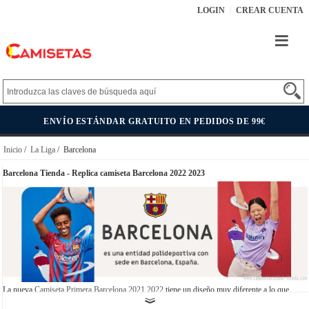
LOGIN
CREAR CUENTA
ENVÍO ESTÁNDAR GRATUITO EN PEDIDOS DE 99€
Inicio
/
La Liga
/ Barcelona
Barcelona Tienda - Replica camiseta Barcelona 2022 2023
La nueva
Camiseta Primera Barcelona 2021 2022
tiene un diseño muy diferente a lo que
estamos acostumbrados, inspirado en el escudo. Empecemos por la zona del pecho, que tiene,