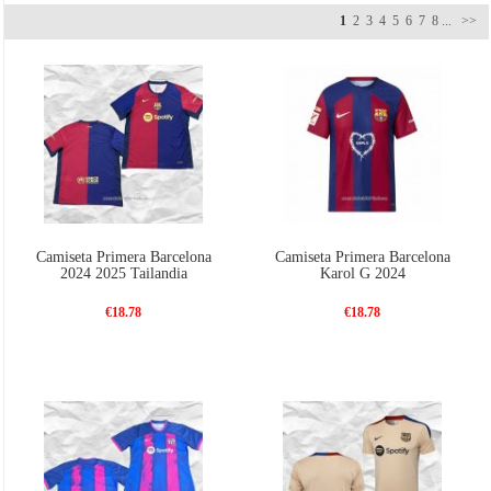
en el lado izquierdo, el fondo azul y cuatro finas franjas rojas, que representan la Senyera
1
2
3
4
5
6
7
8
...
>>
(bandera catalana). En el lado derecho, el rojo está de fondo, con varias líneas verticales
azules y la cruz de San Jorge. La
nueva camiseta Barcelona
de visitante para la temporada
2021-2022 presenta el lila como color predominante, que representa la diversidad de género y
el empoderamiento femenino, en un tono denominado “malva”.
Camiseta Barcelona 2022 de
tercera
trae los colores del club en tonos neón (más vivos). Son tres franjas azules y dos
rojas y en ellas se aprecian gráficas que destacan cinco barrios de la ciudad de Barcelona, ​​
Poble-sec, Poble Nou, Gràcia, Raval y Les Corts, en diseños reinterpretados por jóvenes
artistas de la comarca.
Camiseta Primera Barcelona
Camiseta Primera Barcelona
2024 2025 Tailandia
Karol G 2024
€18.78
€18.78