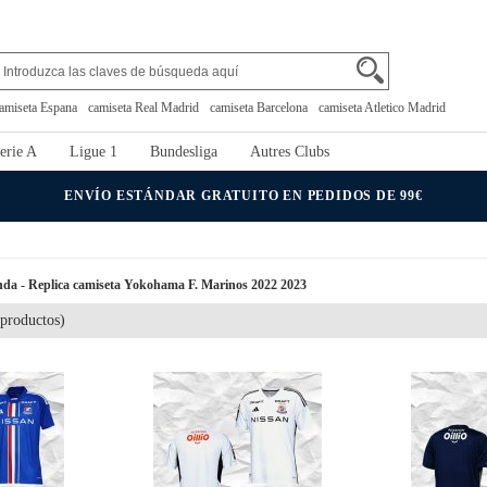
amiseta Espana
camiseta Real Madrid
camiseta Barcelona
camiseta Atletico Madrid
erie A
Ligue 1
Bundesliga
Autres Clubs
ENVÍO ESTÁNDAR GRATUITO EN PEDIDOS DE 99€
da - Replica camiseta Yokohama F. Marinos 2022 2023
productos)