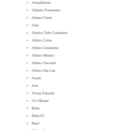
Aniquiladores
Athletico Paranaense
Atlanta United
Atlas
Atletico Clube Goianiense
Atletico Colon
Atletico Goianiense
Atletico Mineiro
Atletico Nacional
Atletico San Luis
Austin
Avai
Avispa Fukuoka
AZ Alkmaar
Bahia
Bahia FC
Basel