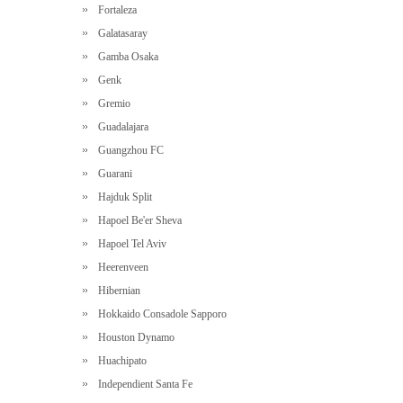
Fortaleza
Galatasaray
Gamba Osaka
Genk
Gremio
Guadalajara
Guangzhou FC
Guarani
Hajduk Split
Hapoel Be'er Sheva
Hapoel Tel Aviv
Heerenveen
Hibernian
Hokkaido Consadole Sapporo
Houston Dynamo
Huachipato
Independient Santa Fe