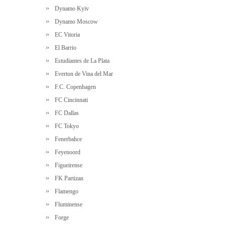
Dynamo Kyiv
Dynamo Moscow
EC Vitoria
El Barrio
Estudiantes de La Plata
Everton de Vina del Mar
F.C. Copenhagen
FC Cincinnati
FC Dallas
FC Tokyo
Fenerbahce
Feyenoord
Figueirense
FK Partizan
Flamengo
Fluminense
Forge