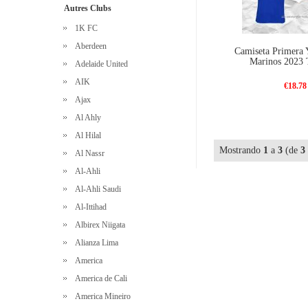
Autres Clubs
1K FC
Aberdeen
Camiseta Primera
Marinos 2023 T
Adelaide United
AIK
€18.78
Ajax
Al Ahly
Al Hilal
Mostrando
1
a
3
(de
3
Al Nassr
Al-Ahli
Al-Ahli Saudi
Al-Ittihad
Albirex Niigata
Alianza Lima
America
America de Cali
America Mineiro