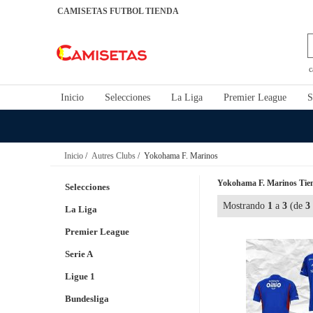
CAMISETAS FUTBOL TIENDA
c
Inicio
Selecciones
La Liga
Premier League
S
Inicio
/
Autres Clubs
/ Yokohama F. Marinos
Yokohama F. Marinos Tien
Selecciones
Mostrando
1
a
3
(de
3
La Liga
Premier League
Serie A
Ligue 1
Bundesliga