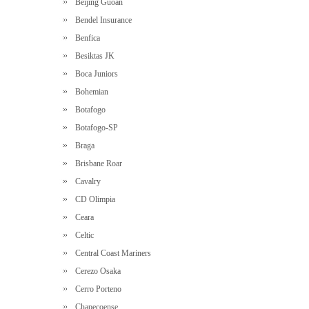
Beijing Guoan
Bendel Insurance
Benfica
Besiktas JK
Boca Juniors
Bohemian
Botafogo
Botafogo-SP
Braga
Brisbane Roar
Cavalry
CD Olimpia
Ceara
Celtic
Central Coast Mariners
Cerezo Osaka
Cerro Porteno
Chapecoense