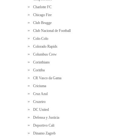
Charlotte FC
Chicago Fire
Club Brugge
Club Nacional de Football
Colo-Colo
Colorado Rapids
Columbus Crew
Corinthians
Coritiba
CR Vasco da Gama
Criciuma
Cruz Azul
Cruzeiro
DC United
Defensa y Justicia
Deportivo Cali
Dinamo Zagreb