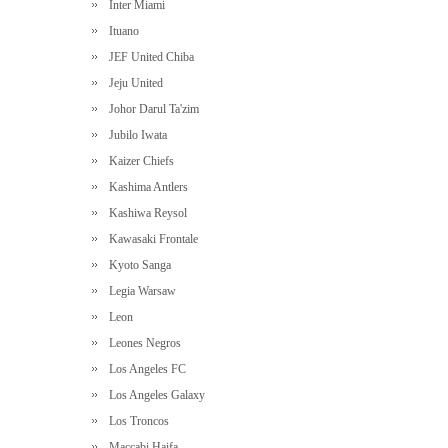
Inter Miami
Ituano
JEF United Chiba
Jeju United
Johor Darul Ta'zim
Jubilo Iwata
Kaizer Chiefs
Kashima Antlers
Kashiwa Reysol
Kawasaki Frontale
Kyoto Sanga
Legia Warsaw
Leon
Leones Negros
Los Angeles FC
Los Angeles Galaxy
Los Troncos
Maccabi Haifa