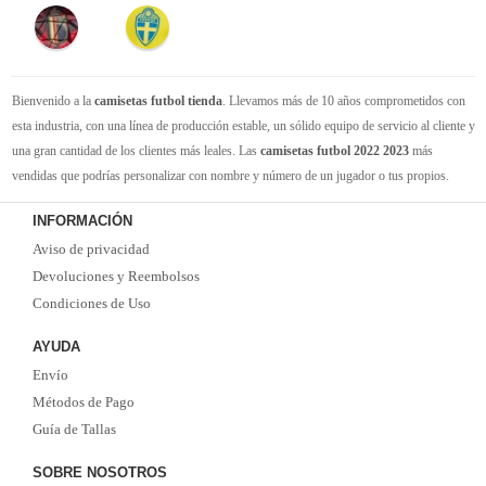
Bienvenido a la
camisetas futbol tienda
. Llevamos más de 10 años comprometidos con
esta industria, con una línea de producción estable, un sólido equipo de servicio al cliente y
una gran cantidad de los clientes más leales. Las
camisetas futbol 2022 2023
más
vendidas que podrías personalizar con nombre y número de un jugador o tus propios.
Camisetas de futbol replicas
de la mejor calidad Thai AAA en toda la web. Tenemos
INFORMACIÓN
suficiente experiencia para satisfacer tus necesidades de
camisetas futbol baratas
. Tenga
Aviso de privacidad
la seguridad de que elegirnos le brindará una experiencia de compra diferente.
Devoluciones y Reembolsos
Condiciones de Uso
AYUDA
Envío
Métodos de Pago
Guía de Tallas
SOBRE NOSOTROS