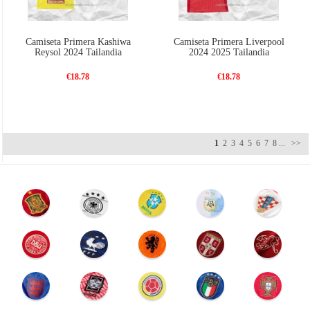
Camiseta Primera Kashiwa
Camiseta Primera Liverpool
Reysol 2024 Tailandia
2024 2025 Tailandia
€18.78
€18.78
1
2
3
4
5
6
7
8
...
>>