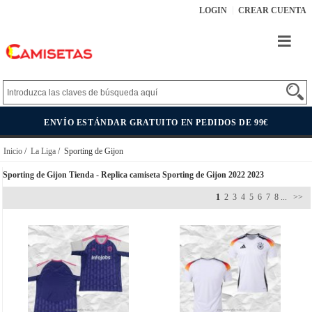
LOGIN
CREAR CUENTA
ENVÍO ESTÁNDAR GRATUITO EN PEDIDOS DE 99€
Inicio
/
La Liga
/ Sporting de Gijon
Sporting de Gijon Tienda - Replica camiseta Sporting de Gijon 2022 2023
1
2
3
4
5
6
7
8
...
>>