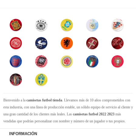
Bienvenido a la
camisetas futbol tienda
. Llevamos más de 10 años comprometidos con
esta industria, con una línea de producción estable, un sólido equipo de servicio al cliente y
una gran cantidad de los clientes más leales. Las
camisetas futbol 2022 2023
más
vendidas que podrías personalizar con nombre y número de un jugador o tus propios.
Camisetas de futbol replicas
de la mejor calidad Thai AAA en toda la web. Tenemos
INFORMACIÓN
suficiente experiencia para satisfacer tus necesidades de
camisetas futbol baratas
. Tenga