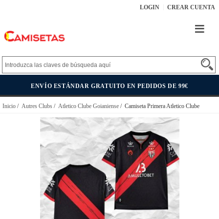
LOGIN
CREAR CUENTA
ENVÍO ESTÁNDAR GRATUITO EN PEDIDOS DE 99€
Inicio
/
Autres Clubs
/
Atletico Clube Goianiense
/ Camiseta Primera Atletico Clube
Goianiense 2022 Tailandia