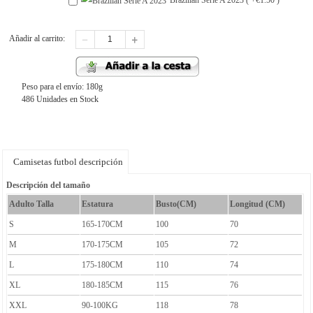
Añadir al carrito:
Peso para el envío: 180g
486 Unidades en Stock
Camisetas futbol descripción
Descripción del tamaño
Adulto Talla
Estatura
Busto(CM)
Longitud (CM)
S
165-170CM
100
70
M
170-175CM
105
72
L
175-180CM
110
74
XL
180-185CM
115
76
XXL
90-100KG
118
78