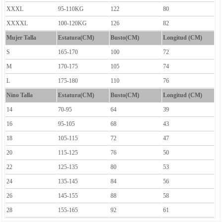
XXXL
95-110KG
122
80
XXXXL
100-120KG
126
82
Mujer Talla
Estatura(CM)
Busto(CM)
Longitud (CM)
S
165-170
100
72
M
170-175
105
74
L
175-180
110
76
Nino Talla
Estatura(CM)
Busto(CM)
Longitud (CM)
14
70-95
64
39
16
95-105
68
43
18
105-115
72
47
20
115-125
76
50
22
125-135
80
53
24
135-145
84
56
26
145-155
88
58
28
155-165
92
61