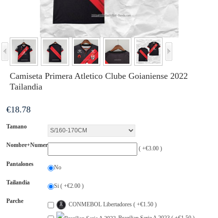
Camiseta Primera Atletico Clube Goianiense 2022
Tailandia
€
18.78
Tamano
Nombre+Numero
( +€3.00 )
Pantalones
No
Tailandia
Si ( +€2.00 )
Parche
CONMEBOL Libertadores ( +€1.50 )
Brazilian Serie A 2023 ( +€1.50 )